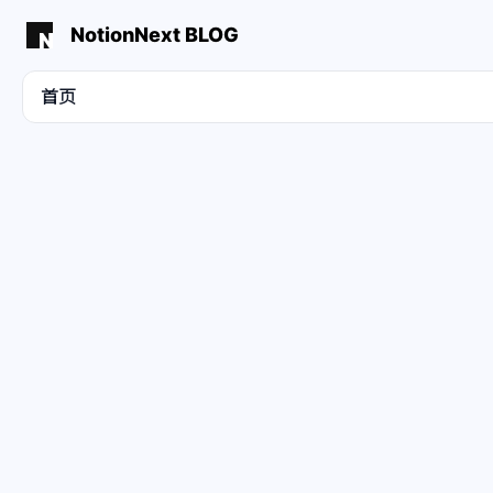
NotionNext BLOG
首页