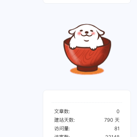
文章数:
0
建站天数:
790
天
访问量:
81